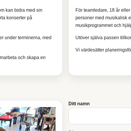
om kan bidra med sin
För teamledare, 18 år eller
rta konserter på
personer med musikalisk er
musikprogrammet och hjälper
ger under terminerna, med
Utöver själva passen tillko
Vi värdesätter planeringsför
samarbeta och skapa en
Ditt namn