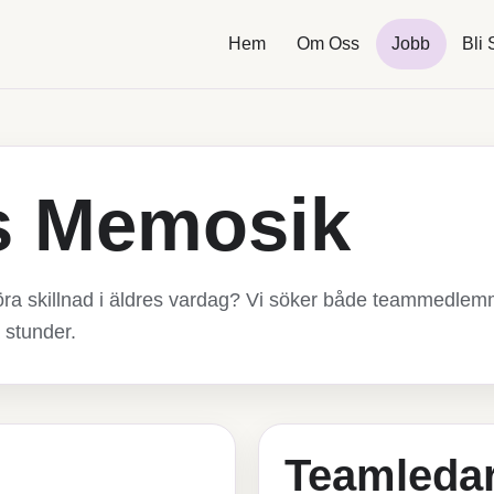
Hem
Om Oss
Jobb
Bli
s Memosik
öra skillnad i äldres vardag? Vi söker både teammedlem
stunder.
Teamleda